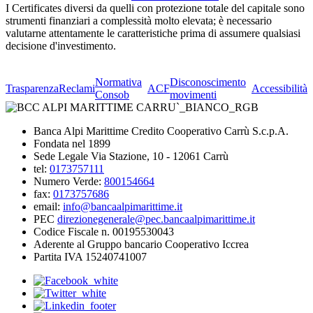
I Certificates diversi da quelli con protezione totale del capitale sono
strumenti finanziari a complessità molto elevata; è necessario
valutarne attentamente le caratteristiche prima di assumere qualsiasi
decisione d'investimento.
Normativa
Disconoscimento
Trasparenza
Reclami
ACF
Accessibilità
Consob
movimenti
Banca Alpi Marittime Credito Cooperativo Carrù S.c.p.A.
Fondata nel 1899
Sede Legale Via Stazione, 10 - 12061 Carrù
tel:
0173757111
Numero Verde:
800154664
fax:
0173757686
email:
info@bancaalpimarittime.it
PEC
direzionegenerale@pec.bancaalpimarittime.it
Codice Fiscale n. 00195530043
Aderente al Gruppo bancario Cooperativo Iccrea
Partita IVA 15240741007