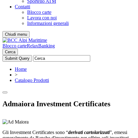
Sportello ATM
Contatti
Blocco carte
Lavora con noi
Informazioni generali
Chiudi menu
Blocco carte
RelaxBanking
Cerca
Home
>
Catalogo Prodotti
Admaiora Investment Certificates
Gli Investment Certificates sono “
derivati cartolarizzati
”, emessi
generalmente da Banche d'investimento per offrire agli investitori