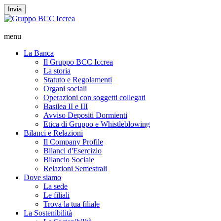
Invia
menu
La Banca
Il Gruppo BCC Iccrea
La storia
Statuto e Regolamenti
Organi sociali
Operazioni con soggetti collegati
Basilea II e III
Avviso Depositi Dormienti
Etica di Gruppo e Whistleblowing
Bilanci e Relazioni
Il Company Profile
Bilanci d'Esercizio
Bilancio Sociale
Relazioni Semestrali
Dove siamo
La sede
Le filiali
Trova la tua filiale
La Sostenibilità