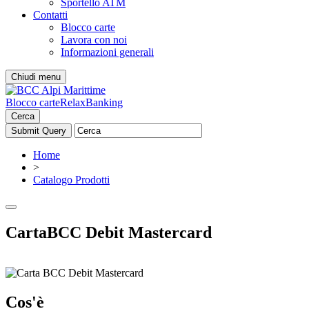
Sportello ATM
Contatti
Blocco carte
Lavora con noi
Informazioni generali
Chiudi menu
Blocco carte
RelaxBanking
Cerca
Home
>
Catalogo Prodotti
CartaBCC Debit Mastercard
Cos'è