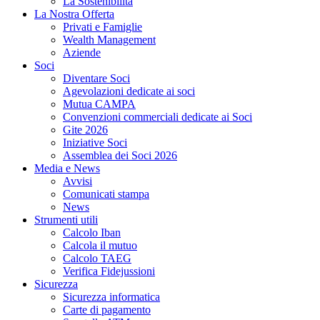
La Sostenibilità
La Nostra Offerta
Privati e Famiglie
Wealth Management
Aziende
Soci
Diventare Soci
Agevolazioni dedicate ai soci
Mutua CAMPA
Convenzioni commerciali dedicate ai Soci
Gite 2026
Iniziative Soci
Assemblea dei Soci 2026
Media e News
Avvisi
Comunicati stampa
News
Strumenti utili
Calcolo Iban
Calcola il mutuo
Calcolo TAEG
Verifica Fidejussioni
Sicurezza
Sicurezza informatica
Carte di pagamento