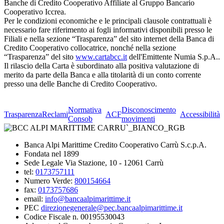
Banche di Credito Cooperativo Affiliate al Gruppo Bancario
Cooperativo Iccrea.
Per le condizioni economiche e le principali clausole contrattuali è
necessario fare riferimento ai fogli informativi disponibili presso le
Filiali e nella sezione “Trasparenza” del sito internet della Banca di
Credito Cooperativo collocatrice, nonché nella sezione
“Trasparenza” del sito
www.cartabcc.it
dell'Emittente Numia S.p.A..
Il rilascio della Carta è subordinato alla positiva valutazione di
merito da parte della Banca e alla titolarità di un conto corrente
presso una delle Banche di Credito Cooperativo.
Normativa
Disconoscimento
Trasparenza
Reclami
ACF
Accessibilità
Consob
movimenti
Banca Alpi Marittime Credito Cooperativo Carrù S.c.p.A.
Fondata nel 1899
Sede Legale Via Stazione, 10 - 12061 Carrù
tel:
0173757111
Numero Verde:
800154664
fax:
0173757686
email:
info@bancaalpimarittime.it
PEC
direzionegenerale@pec.bancaalpimarittime.it
Codice Fiscale n. 00195530043