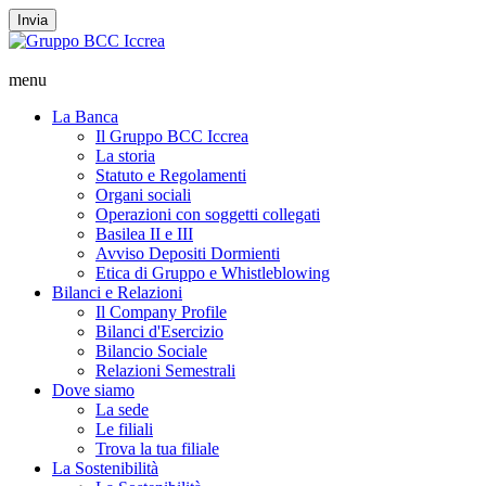
Invia
menu
La Banca
Il Gruppo BCC Iccrea
La storia
Statuto e Regolamenti
Organi sociali
Operazioni con soggetti collegati
Basilea II e III
Avviso Depositi Dormienti
Etica di Gruppo e Whistleblowing
Bilanci e Relazioni
Il Company Profile
Bilanci d'Esercizio
Bilancio Sociale
Relazioni Semestrali
Dove siamo
La sede
Le filiali
Trova la tua filiale
La Sostenibilità