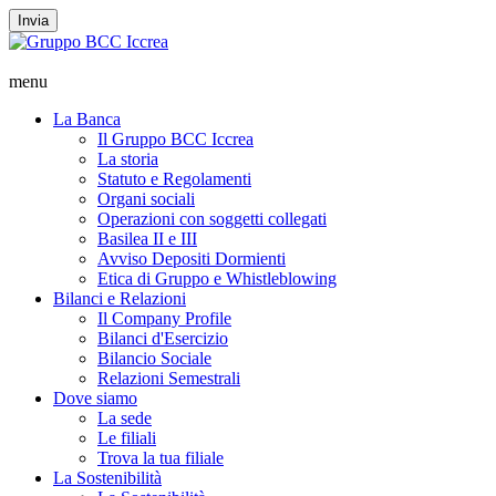
Invia
menu
La Banca
Il Gruppo BCC Iccrea
La storia
Statuto e Regolamenti
Organi sociali
Operazioni con soggetti collegati
Basilea II e III
Avviso Depositi Dormienti
Etica di Gruppo e Whistleblowing
Bilanci e Relazioni
Il Company Profile
Bilanci d'Esercizio
Bilancio Sociale
Relazioni Semestrali
Dove siamo
La sede
Le filiali
Trova la tua filiale
La Sostenibilità