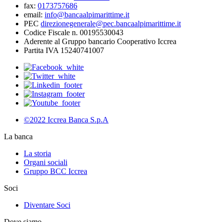
fax:
0173757686
email:
info@bancaalpimarittime.it
PEC
direzionegenerale@pec.bancaalpimarittime.it
Codice Fiscale n. 00195530043
Aderente al Gruppo bancario Cooperativo Iccrea
Partita IVA 15240741007
©2022 Iccrea Banca S.p.A
La banca
La storia
Organi sociali
Gruppo BCC Iccrea
Soci
Diventare Soci
Dove siamo