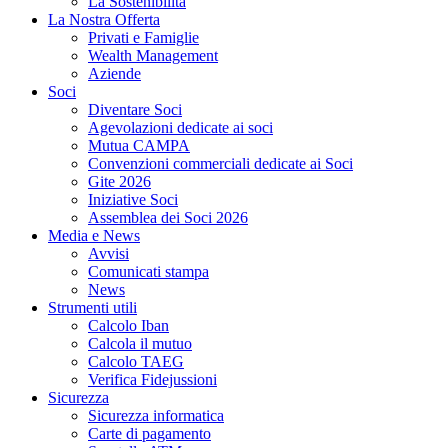
La Sostenibilità
La Nostra Offerta
Privati e Famiglie
Wealth Management
Aziende
Soci
Diventare Soci
Agevolazioni dedicate ai soci
Mutua CAMPA
Convenzioni commerciali dedicate ai Soci
Gite 2026
Iniziative Soci
Assemblea dei Soci 2026
Media e News
Avvisi
Comunicati stampa
News
Strumenti utili
Calcolo Iban
Calcola il mutuo
Calcolo TAEG
Verifica Fidejussioni
Sicurezza
Sicurezza informatica
Carte di pagamento