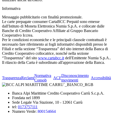
Informativa
Messaggio pubblicitario con finalità promozionale.
Le carte prepagate consumer CartaBCC Prepaid sono emesse
dall'Istituto di Moneta Elettronica Numia S.p.A. e collocate dalle
Banche di Credito Cooperativo Affiliate al Gruppo Bancario
Cooperativo Iccrea.
Per le condizioni economiche e le principali clausole contrattuali è
necessario fare riferimento ai fogli informativi disponibili presso le
Filiali e nella sezione “Trasparenza” del sito internet della Banca di
Credito Cooperativo collocatrice, nonché nella sezione
“Trasparenza” del sito
www.cartabcc.it
dell'Emittente Numia S.p.A..
Il rilascio della Carta è subordinato all'approvazione della Banca.
Normativa
Disconoscimento
Trasparenza
Reclami
ACF
Accessibilità
Consob
movimenti
Banca Alpi Marittime Credito Cooperativo Carrù S.c.p.A.
Fondata nel 1899
Sede Legale Via Stazione, 10 - 12061 Carrù
tel:
0173757111
Numero Verde:
800154664