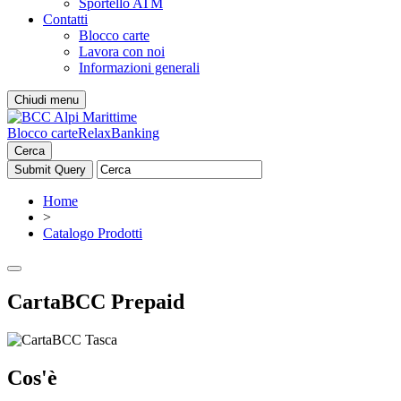
Sportello ATM
Contatti
Blocco carte
Lavora con noi
Informazioni generali
Chiudi menu
Blocco carte
RelaxBanking
Cerca
Home
>
Catalogo Prodotti
CartaBCC Prepaid
Cos'è