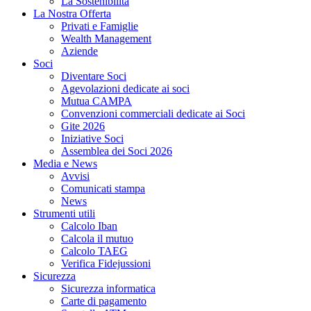
La Sostenibilità
La Nostra Offerta
Privati e Famiglie
Wealth Management
Aziende
Soci
Diventare Soci
Agevolazioni dedicate ai soci
Mutua CAMPA
Convenzioni commerciali dedicate ai Soci
Gite 2026
Iniziative Soci
Assemblea dei Soci 2026
Media e News
Avvisi
Comunicati stampa
News
Strumenti utili
Calcolo Iban
Calcola il mutuo
Calcolo TAEG
Verifica Fidejussioni
Sicurezza
Sicurezza informatica
Carte di pagamento