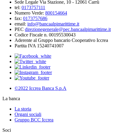
Sede Legale Via Stazione, 10 - 12061 Carrù
tel:
0173757111
Numero Verde:
800154664
fax:
0173757686
email:
info@bancaalpimarittime.it
PEC
direzionegenerale@pec.bancaalpimarittime.it
Codice Fiscale n. 00195530043
Aderente al Gruppo bancario Cooperativo Iccrea
Partita IVA 15240741007
©2022 Iccrea Banca S.p.A
La banca
La storia
Organi sociali
Gruppo BCC Iccrea
Soci