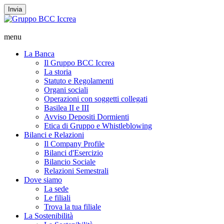
Invia
menu
La Banca
Il Gruppo BCC Iccrea
La storia
Statuto e Regolamenti
Organi sociali
Operazioni con soggetti collegati
Basilea II e III
Avviso Depositi Dormienti
Etica di Gruppo e Whistleblowing
Bilanci e Relazioni
Il Company Profile
Bilanci d'Esercizio
Bilancio Sociale
Relazioni Semestrali
Dove siamo
La sede
Le filiali
Trova la tua filiale
La Sostenibilità