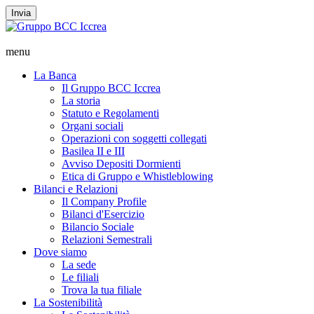
Invia
menu
La Banca
Il Gruppo BCC Iccrea
La storia
Statuto e Regolamenti
Organi sociali
Operazioni con soggetti collegati
Basilea II e III
Avviso Depositi Dormienti
Etica di Gruppo e Whistleblowing
Bilanci e Relazioni
Il Company Profile
Bilanci d'Esercizio
Bilancio Sociale
Relazioni Semestrali
Dove siamo
La sede
Le filiali
Trova la tua filiale
La Sostenibilità