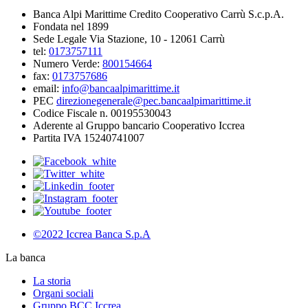
Banca Alpi Marittime Credito Cooperativo Carrù S.c.p.A.
Fondata nel 1899
Sede Legale Via Stazione, 10 - 12061 Carrù
tel:
0173757111
Numero Verde:
800154664
fax:
0173757686
email:
info@bancaalpimarittime.it
PEC
direzionegenerale@pec.bancaalpimarittime.it
Codice Fiscale n. 00195530043
Aderente al Gruppo bancario Cooperativo Iccrea
Partita IVA 15240741007
©2022 Iccrea Banca S.p.A
La banca
La storia
Organi sociali
Gruppo BCC Iccrea