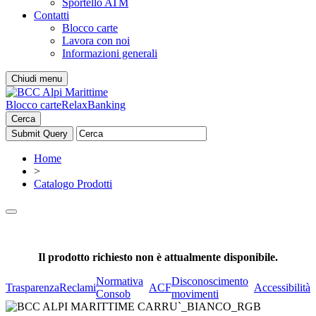
Sportello ATM
Contatti
Blocco carte
Lavora con noi
Informazioni generali
Chiudi menu
Blocco carte
RelaxBanking
Cerca
Home
>
Catalogo Prodotti
Il prodotto richiesto non è attualmente disponibile.
Normativa
Disconoscimento
Trasparenza
Reclami
ACF
Accessibilità
Consob
movimenti