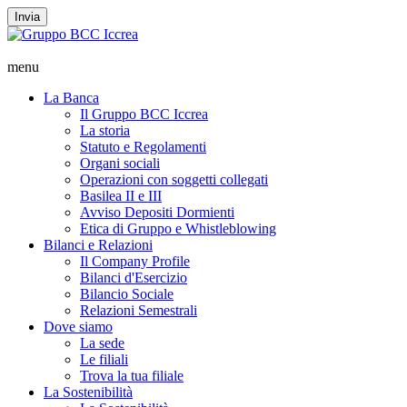
Invia
menu
La Banca
Il Gruppo BCC Iccrea
La storia
Statuto e Regolamenti
Organi sociali
Operazioni con soggetti collegati
Basilea II e III
Avviso Depositi Dormienti
Etica di Gruppo e Whistleblowing
Bilanci e Relazioni
Il Company Profile
Bilanci d'Esercizio
Bilancio Sociale
Relazioni Semestrali
Dove siamo
La sede
Le filiali
Trova la tua filiale
La Sostenibilità