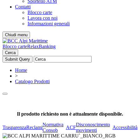
Sportello ATM
Contatti
Blocco carte
Lavora con noi
Informazioni generali
Chiudi menu
Blocco carte
RelaxBanking
Cerca
Home
>
Catalogo Prodotti
Il prodotto richiesto non è attualmente disponibile.
Normativa
Disconoscimento
Trasparenza
Reclami
ACF
Accessibilità
Consob
movimenti