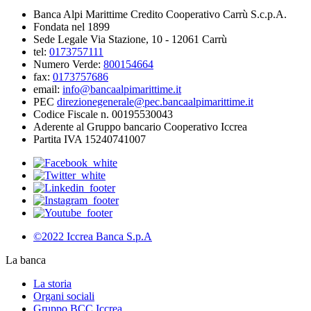
Banca Alpi Marittime Credito Cooperativo Carrù S.c.p.A.
Fondata nel 1899
Sede Legale Via Stazione, 10 - 12061 Carrù
tel:
0173757111
Numero Verde:
800154664
fax:
0173757686
email:
info@bancaalpimarittime.it
PEC
direzionegenerale@pec.bancaalpimarittime.it
Codice Fiscale n. 00195530043
Aderente al Gruppo bancario Cooperativo Iccrea
Partita IVA 15240741007
©2022 Iccrea Banca S.p.A
La banca
La storia
Organi sociali
Gruppo BCC Iccrea