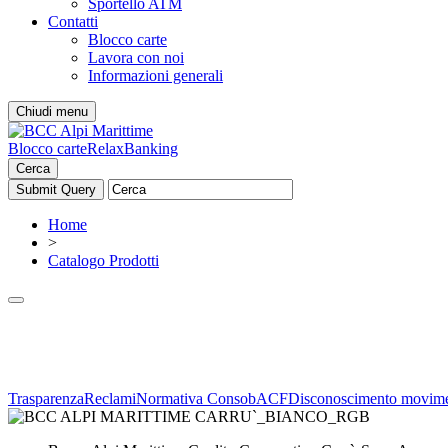
Sportello ATM
Contatti
Blocco carte
Lavora con noi
Informazioni generali
Chiudi menu
Blocco carte
RelaxBanking
Cerca
Home
>
Catalogo Prodotti
Trasparenza
Reclami
Normativa Consob
ACF
Disconoscimento movime