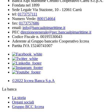
Banca Alpi Marittime Credito Cooperativo Carrù S.c.p.A.
Fondata nel 1899
Sede Legale Via Stazione, 10 - 12061 Carrù
tel:
0173757111
Numero Verde:
800154664
fax:
0173757686
email:
info@bancaalpimarittime.it
PEC
direzionegenerale@pec.bancaalpimarittime.it
Codice Fiscale n. 00195530043
Aderente al Gruppo bancario Cooperativo Iccrea
Partita IVA 15240741007
©2022 Iccrea Banca S.p.A
La banca
La storia
Organi sociali
Gruppo BCC Iccrea