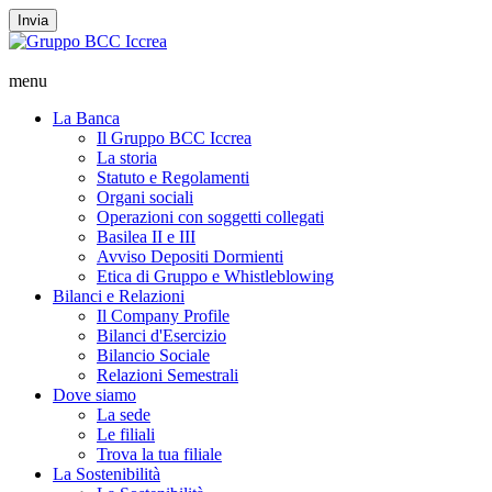
Invia
menu
La Banca
Il Gruppo BCC Iccrea
La storia
Statuto e Regolamenti
Organi sociali
Operazioni con soggetti collegati
Basilea II e III
Avviso Depositi Dormienti
Etica di Gruppo e Whistleblowing
Bilanci e Relazioni
Il Company Profile
Bilanci d'Esercizio
Bilancio Sociale
Relazioni Semestrali
Dove siamo
La sede
Le filiali
Trova la tua filiale
La Sostenibilità