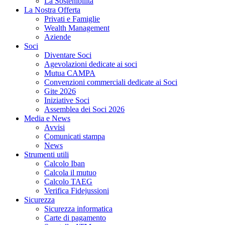
La Sostenibilità
La Nostra Offerta
Privati e Famiglie
Wealth Management
Aziende
Soci
Diventare Soci
Agevolazioni dedicate ai soci
Mutua CAMPA
Convenzioni commerciali dedicate ai Soci
Gite 2026
Iniziative Soci
Assemblea dei Soci 2026
Media e News
Avvisi
Comunicati stampa
News
Strumenti utili
Calcolo Iban
Calcola il mutuo
Calcolo TAEG
Verifica Fidejussioni
Sicurezza
Sicurezza informatica
Carte di pagamento