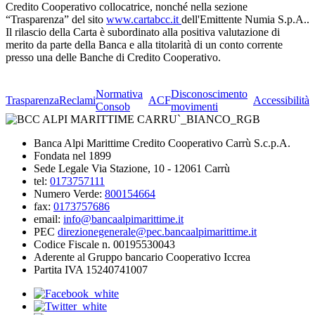
Credito Cooperativo collocatrice, nonché nella sezione
“Trasparenza” del sito
www.cartabcc.it
dell'Emittente Numia S.p.A..
Il rilascio della Carta è subordinato alla positiva valutazione di
merito da parte della Banca e alla titolarità di un conto corrente
presso una delle Banche di Credito Cooperativo.
Normativa
Disconoscimento
Trasparenza
Reclami
ACF
Accessibilità
Consob
movimenti
Banca Alpi Marittime Credito Cooperativo Carrù S.c.p.A.
Fondata nel 1899
Sede Legale Via Stazione, 10 - 12061 Carrù
tel:
0173757111
Numero Verde:
800154664
fax:
0173757686
email:
info@bancaalpimarittime.it
PEC
direzionegenerale@pec.bancaalpimarittime.it
Codice Fiscale n. 00195530043
Aderente al Gruppo bancario Cooperativo Iccrea
Partita IVA 15240741007