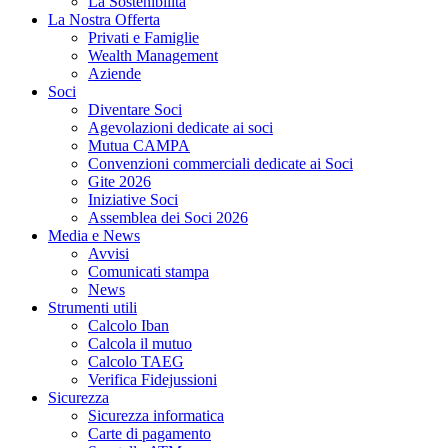
La Sostenibilità
La Nostra Offerta
Privati e Famiglie
Wealth Management
Aziende
Soci
Diventare Soci
Agevolazioni dedicate ai soci
Mutua CAMPA
Convenzioni commerciali dedicate ai Soci
Gite 2026
Iniziative Soci
Assemblea dei Soci 2026
Media e News
Avvisi
Comunicati stampa
News
Strumenti utili
Calcolo Iban
Calcola il mutuo
Calcolo TAEG
Verifica Fidejussioni
Sicurezza
Sicurezza informatica
Carte di pagamento