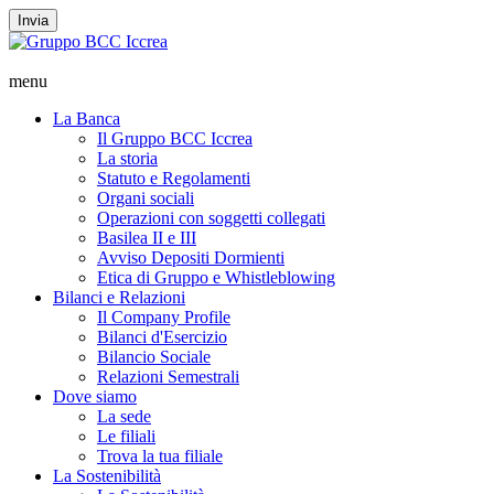
Invia
menu
La Banca
Il Gruppo BCC Iccrea
La storia
Statuto e Regolamenti
Organi sociali
Operazioni con soggetti collegati
Basilea II e III
Avviso Depositi Dormienti
Etica di Gruppo e Whistleblowing
Bilanci e Relazioni
Il Company Profile
Bilanci d'Esercizio
Bilancio Sociale
Relazioni Semestrali
Dove siamo
La sede
Le filiali
Trova la tua filiale
La Sostenibilità