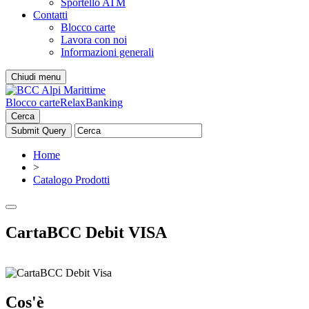
Sportello ATM
Contatti
Blocco carte
Lavora con noi
Informazioni generali
Chiudi menu
Blocco carte
RelaxBanking
Cerca
Home
>
Catalogo Prodotti
CartaBCC Debit VISA
Cos'è