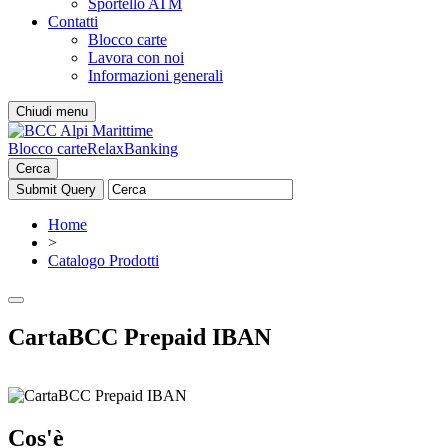
Sportello ATM
Contatti
Blocco carte
Lavora con noi
Informazioni generali
Chiudi menu
Blocco carte
RelaxBanking
Cerca
Home
>
Catalogo Prodotti
CartaBCC Prepaid IBAN
Cos'è