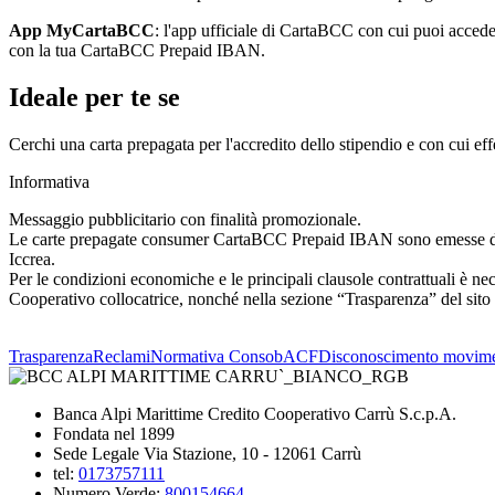
App MyCartaBCC
: l'app ufficiale di CartaBCC con cui puoi accedere
con la tua CartaBCC Prepaid IBAN.
Ideale per te se
Cerchi una carta prepagata per l'accredito dello stipendio e con cui effe
Informativa
Messaggio pubblicitario con finalità promozionale.
Le carte prepagate consumer CartaBCC Prepaid IBAN sono emesse dall
Iccrea.
Per le condizioni economiche e le principali clausole contrattuali è nece
Cooperativo collocatrice, nonché nella sezione “Trasparenza” del sito
Trasparenza
Reclami
Normativa Consob
ACF
Disconoscimento movime
Banca Alpi Marittime Credito Cooperativo Carrù S.c.p.A.
Fondata nel 1899
Sede Legale Via Stazione, 10 - 12061 Carrù
tel:
0173757111
Numero Verde:
800154664