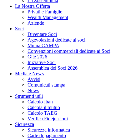
La Sostenibilità
La Nostra Offerta
Privati e Famiglie
Wealth Management
Aziende
Soci
Diventare Soci
Agevolazioni dedicate ai soci
Mutua CAMPA
Convenzioni commerciali dedicate ai Soci
Gite 2026
Iniziative Soci
Assemblea dei Soci 2026
Media e News
Avvisi
Comunicati stampa
News
Strumenti utili
Calcolo Iban
Calcola il mutuo
Calcolo TAEG
Verifica Fidejussioni
Sicurezza
Sicurezza informatica
Carte di pagamento