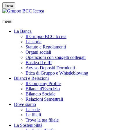
Invia
menu
La Banca
Il Gruppo BCC Iccrea
La storia
Statuto e Regolamenti
Organi sociali
Operazioni con soggetti collegati
Basilea II e III
Avviso Depositi Dormienti
Etica di Gruppo e Whistleblowing
Bilanci e Relazioni
Il Company Profile
Bilanci d'Esercizio
Bilancio Sociale
Relazioni Semestrali
Dove siamo
La sede
Le filiali
Trova la tua filiale
La Sostenibilità