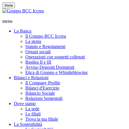
Invia
menu
La Banca
Il Gruppo BCC Iccrea
La storia
Statuto e Regolamenti
Organi sociali
Operazioni con soggetti collegati
Basilea II e III
Avviso Depositi Dormienti
Etica di Gruppo e Whistleblowing
Bilanci e Relazioni
Il Company Profile
Bilanci d'Esercizio
Bilancio Sociale
Relazioni Semestrali
Dove siamo
La sede
Le filiali
Trova la tua filiale
La Sostenibilità