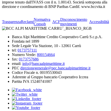
imprese tenuto dall'IVASS con il n. 1.00143. Società sottoposta alla
direzione e coordinamento di BNP Paribas Cardif. www.bccvita.it
Normativa
Disconoscimento
Trasparenza
Reclami
ACF
Accessibilità
Consob
movimenti
Banca Alpi Marittime Credito Cooperativo Carrù S.c.p.A.
Fondata nel 1899
Sede Legale Via Stazione, 10 - 12061 Carrù
tel:
0173757111
Numero Verde:
800154664
fax:
0173757686
email:
info@bancaalpimarittime.it
PEC
direzionegenerale@pec.bancaalpimarittime.it
Codice Fiscale n. 00195530043
Aderente al Gruppo bancario Cooperativo Iccrea
Partita IVA 15240741007