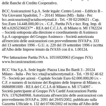
delle Banche di Credito Cooperativo.
BCC Assicurazioni S.p.A. Sede legale: Centro Leoni – Edificio B -
Via Giovanni Spadolini, 7 – 20141 Milano (MI) - Italia - Pec
bcc.assicurazioni@actaliscertymail.it - Tel. +39 02/269621 - Cap.
Soc.Euro 14.448.000,00 i.v. - C.F., Partita IVA e iscr. Reg. Imp. di
MI n.02652360237* - REA del C.C.I.A. di Milano n. MI 1782224
– Società sottoposta alla direzione e coordinamento di Assimoco
S.p.A capogruppo del Gruppo Assimoco - Società autorizzata
all'esercizio delle assicurazioni con provvedimento ISVAP n. 333
del 13 settembre 1996 - G.U. n. 220 del 19 settembre 1996 e iscritta
all'Albo delle Imprese tenuto da IVASS con il n. 1.00124.
*Per fatturazione Partita IVA n. 10516920963 (Gruppo IVA)
www.bccassicurazioni.com
BCC Vita S.p.A. Sede legale: Piazza Lina Bo Bardi 3 - 20124
Milano - Italia - Pec bcc.vita@actaliscertymail.it - Tel. +39 02 46 62
75 - Società per azioni - Capitale Sociale Euro 62.000.000,00 i.v. -
C.F. e numero di iscrizione del Registro delle Imprese di Milano n.
06868981009 - REA del C.C.I.A di Milano n. MI 1714097 -
Società partecipante al Gruppo IVA Cardif Assicurazioni Partita
IVA: 13762840968. Autorizzata all'esercizio delle assicurazioni con
provvedimento ISVAP n. 2091 del 29/05/2002, pubblicato sulla
Gazzetta Ufficiale n. 132 del 07/06/2002 ed iscritta all'Albo delle