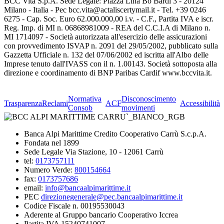
BCC Vita S.p.A. Sede Legale: Piazza Lina Bo Bardi 3 - 20124
Milano - Italia - Pec bcc.vita@actaliscertymail.it - Tel. +39 0246
6275 - Cap. Soc. Euro 62.000.000,00 i.v. - C.F., Partita IVA e iscr.
Reg. Imp. di MI n. 06868981009 - REA del C.C.I.A di Milano n.
MI 1714097 - Società autorizzata all'esercizio delle assicurazioni
con provvedimento ISVAP n. 2091 del 29/05/2002, pubblicato sulla
Gazzetta Ufficiale n. 132 del 07/06/2002 ed iscritta all'Albo delle
Imprese tenuto dall'IVASS con il n. 1.00143. Società sottoposta alla
direzione e coordinamento di BNP Paribas Cardif www.bccvita.it.
Normativa
Disconoscimento
Trasparenza
Reclami
ACF
Accessibilità
Consob
movimenti
Banca Alpi Marittime Credito Cooperativo Carrù S.c.p.A.
Fondata nel 1899
Sede Legale Via Stazione, 10 - 12061 Carrù
tel:
0173757111
Numero Verde:
800154664
fax:
0173757686
email:
info@bancaalpimarittime.it
PEC
direzionegenerale@pec.bancaalpimarittime.it
Codice Fiscale n. 00195530043
Aderente al Gruppo bancario Cooperativo Iccrea
Partita IVA 15240741007