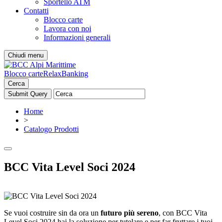
Sportello ATM
Contatti
Blocco carte
Lavora con noi
Informazioni generali
Chiudi menu
Blocco carte
RelaxBanking
Cerca
Home
>
Catalogo Prodotti
BCC Vita Level Soci 2024
Se vuoi costruire sin da ora un
futuro più sereno
, con BCC Vita
Level Soci 2024 hai la soluzione per tutelare e per far fruttare i tuoi