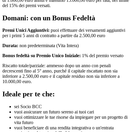
di 1.000,00 euro annui e massimo 15.000,00 euro per rata, nel limite
del 15% dei premi versati.
Domani: con un Bonus Fedeltà
Premi Unici Aggiuntivi:
puoi effettuare dei versamenti aggiuntivi
per i primi 5 anni di contratto a partire da 2.500,00 euro
Durata:
non predeterminata (Vita Intera)
Bonus fedeltà su Premio Unico Iniziale:
1% del premio versato
Riscatto totale/parziale: ammesso dopo un anno con penali
decrescenti fino al 5° anno, purché il capitale riscattato non sia
inferiore a 2.500,00 euro e il capitale residuo non sia inferiore a
10.000,00 euro.
Ideale per te che:
sei Socio BCC
vuoi assicurare un futuro sereno ai tuoi cari
vuoi ottimizzare le tue risorse da impiegare per un progetto di
vita futuro
vuoi beneficiare di una rendita integrativa o un'entrata