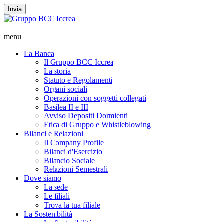
Invia
menu
La Banca
Il Gruppo BCC Iccrea
La storia
Statuto e Regolamenti
Organi sociali
Operazioni con soggetti collegati
Basilea II e III
Avviso Depositi Dormienti
Etica di Gruppo e Whistleblowing
Bilanci e Relazioni
Il Company Profile
Bilanci d'Esercizio
Bilancio Sociale
Relazioni Semestrali
Dove siamo
La sede
Le filiali
Trova la tua filiale
La Sostenibilità