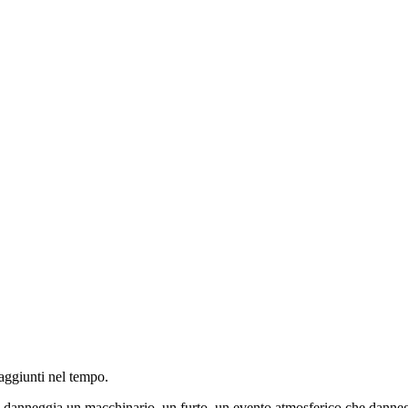
raggiunti nel tempo.
he danneggia un macchinario, un furto, un evento atmosferico che dannegg