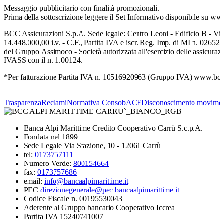
Messaggio pubblicitario con finalità promozionali.
Prima della sottoscrizione leggere il Set Informativo disponibile su 
BCC Assicurazioni S.p.A. Sede legale: Centro Leoni - Edificio B - Vi
14.448.000,00 i.v. - C.F., Partita IVA e iscr. Reg. Imp. di MI n. 0
del Gruppo Assimoco - Società autorizzata all'esercizio delle assicur
IVASS con il n. 1.00124.
*Per fatturazione Partita IVA n. 10516920963 (Gruppo IVA) www.bc
Trasparenza
Reclami
Normativa Consob
ACF
Disconoscimento movime
Banca Alpi Marittime Credito Cooperativo Carrù S.c.p.A.
Fondata nel 1899
Sede Legale Via Stazione, 10 - 12061 Carrù
tel:
0173757111
Numero Verde:
800154664
fax:
0173757686
email:
info@bancaalpimarittime.it
PEC
direzionegenerale@pec.bancaalpimarittime.it
Codice Fiscale n. 00195530043
Aderente al Gruppo bancario Cooperativo Iccrea
Partita IVA 15240741007