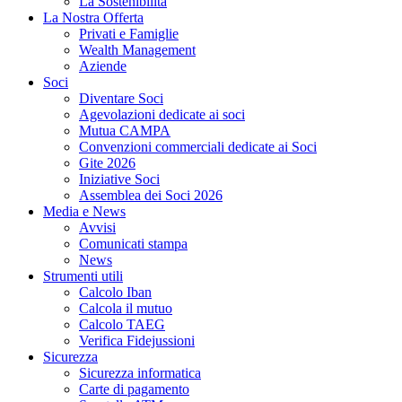
La Sostenibilità
La Nostra Offerta
Privati e Famiglie
Wealth Management
Aziende
Soci
Diventare Soci
Agevolazioni dedicate ai soci
Mutua CAMPA
Convenzioni commerciali dedicate ai Soci
Gite 2026
Iniziative Soci
Assemblea dei Soci 2026
Media e News
Avvisi
Comunicati stampa
News
Strumenti utili
Calcolo Iban
Calcola il mutuo
Calcolo TAEG
Verifica Fidejussioni
Sicurezza
Sicurezza informatica
Carte di pagamento