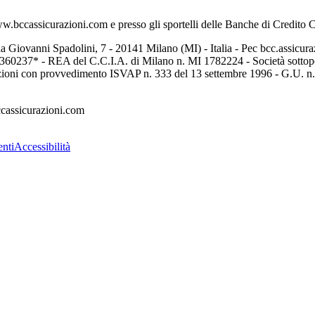
www.bccassicurazioni.com e presso gli sportelli delle Banche di Credito
a Giovanni Spadolini, 7 - 20141 Milano (MI) - Italia - Pec bcc.assicura
2652360237* - REA del C.C.I.A. di Milano n. MI 1782224 - Società sotto
azioni con provvedimento ISVAP n. 333 del 13 settembre 1996 - G.U. n. 2
cassicurazioni.com
nti
Accessibilità