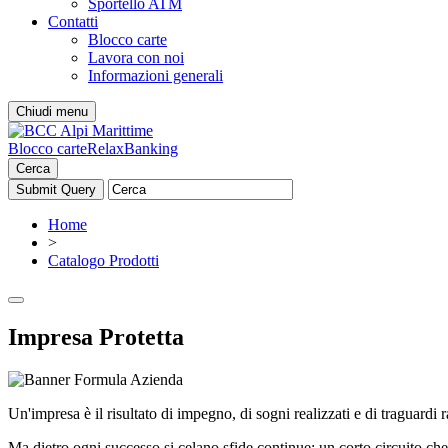
Sportello ATM
Contatti
Blocco carte
Lavora con noi
Informazioni generali
Chiudi menu
Blocco carte
RelaxBanking
Cerca
Home
>
Catalogo Prodotti
Impresa Protetta
Un'impresa è il risultato di impegno, di sogni realizzati e di traguardi 
Ma dietro ogni successo si celano sfide continue: un corto circuito c