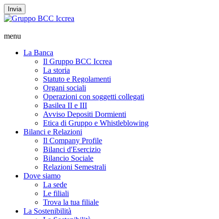
Invia
menu
La Banca
Il Gruppo BCC Iccrea
La storia
Statuto e Regolamenti
Organi sociali
Operazioni con soggetti collegati
Basilea II e III
Avviso Depositi Dormienti
Etica di Gruppo e Whistleblowing
Bilanci e Relazioni
Il Company Profile
Bilanci d'Esercizio
Bilancio Sociale
Relazioni Semestrali
Dove siamo
La sede
Le filiali
Trova la tua filiale
La Sostenibilità