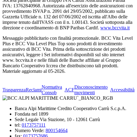
Società partecipante al Gruppo IVA Cardif Assicurazioni Partita
IVA: 13762840968. Autorizzata all'esercizio delle assicurazioni con
provvedimento ISVAP n. 2091 del 29/05/2002, pubblicato sulla
Gazzetta Ufficiale n. 132 del 07/06/2002 ed iscritta all'Albo delle
imprese tenuto dall'IVASS con il n. 1.00143. Società sottoposta alla
direzione e coordinamento di BNP Paribas Cardif.
www.bccvita.it
Messaggio pubblicitario con finalità promozionale. BCC Vita Level
Plus e BCC Vita Level Plus Top sono prodotti di investimento
assicurativo di BCC Vita. Prima della sottoscrizione dei prodotti
assicurativi, leggere i Set informativi disponibili sul sito internet
www. bccvita.it e nelle filiali delle Banche affiliate al Gruppo
Bancario Cooperativo Iccrea che distribuiscono tali prodotti.
Materiale aggiornato al 05-2026.
Normativa
Disconoscimento
Trasparenza
Reclami
ACF
Accessibilità
Consob
movimenti
Banca Alpi Marittime Credito Cooperativo Carrù S.c.p.A.
Fondata nel 1899
Sede Legale Via Stazione, 10 - 12061 Carrù
tel:
0173757111
Numero Verde:
800154664
fax:
0173757686