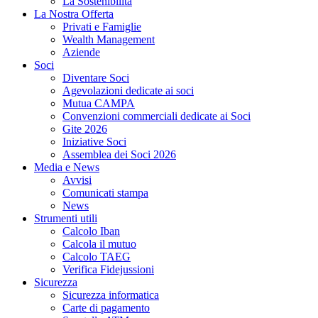
La Sostenibilità
La Nostra Offerta
Privati e Famiglie
Wealth Management
Aziende
Soci
Diventare Soci
Agevolazioni dedicate ai soci
Mutua CAMPA
Convenzioni commerciali dedicate ai Soci
Gite 2026
Iniziative Soci
Assemblea dei Soci 2026
Media e News
Avvisi
Comunicati stampa
News
Strumenti utili
Calcolo Iban
Calcola il mutuo
Calcolo TAEG
Verifica Fidejussioni
Sicurezza
Sicurezza informatica
Carte di pagamento