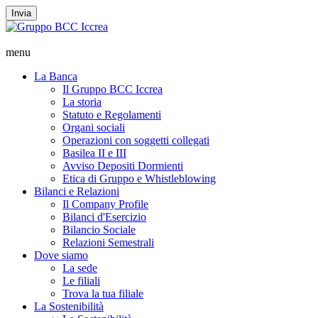
Invia
menu
La Banca
Il Gruppo BCC Iccrea
La storia
Statuto e Regolamenti
Organi sociali
Operazioni con soggetti collegati
Basilea II e III
Avviso Depositi Dormienti
Etica di Gruppo e Whistleblowing
Bilanci e Relazioni
Il Company Profile
Bilanci d'Esercizio
Bilancio Sociale
Relazioni Semestrali
Dove siamo
La sede
Le filiali
Trova la tua filiale
La Sostenibilità