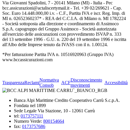
Via Giovanni Spadolini, 7 - 20141 Milano (MI) - Italia - Pec
bcc.assicurazioni@actaliscertymail.it - Tel. +39 02/269621 - Cap.
Soc. Euro 14.448.000,00 i.v. - C.F., Partita IVA e iscr. Reg. Imp. di
MI n. 02652360237* - REA del C.C.I.A. di Milano n. MI 1782224
- Società sottoposta alla direzione e coordinamento di Assimoco
S.p.A. capogruppo del Gruppo Assimoco - Società autorizzata
all'esercizio delle assicurazioni con provvedimento ISVAP n. 333
del 13 settembre 1996 - G.U. n. 220 del 19 settembre 1996 e iscritta
all'Albo delle Imprese tenuto da IVASS con il n. 1.00124.
*Per fatturazione Partita IVA n. 10516920963 (Gruppo IVA)
www.bccassicurazioni.com
Normativa
Disconoscimento
Trasparenza
Reclami
ACF
Accessibilità
Consob
movimenti
Banca Alpi Marittime Credito Cooperativo Carrù S.c.p.A.
Fondata nel 1899
Sede Legale Via Stazione, 10 - 12061 Carrù
tel:
0173757111
Numero Verde:
800154664
fax:
0173757686