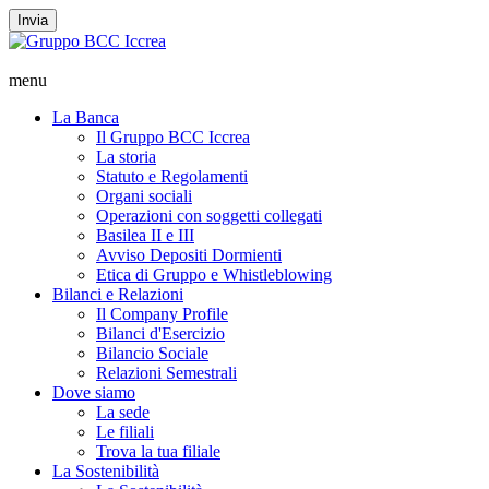
Invia
menu
La Banca
Il Gruppo BCC Iccrea
La storia
Statuto e Regolamenti
Organi sociali
Operazioni con soggetti collegati
Basilea II e III
Avviso Depositi Dormienti
Etica di Gruppo e Whistleblowing
Bilanci e Relazioni
Il Company Profile
Bilanci d'Esercizio
Bilancio Sociale
Relazioni Semestrali
Dove siamo
La sede
Le filiali
Trova la tua filiale
La Sostenibilità