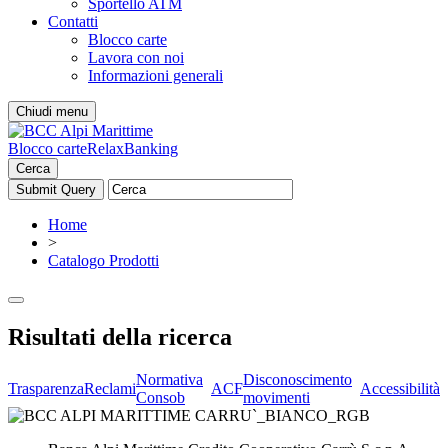
Sportello ATM
Contatti
Blocco carte
Lavora con noi
Informazioni generali
Chiudi menu
Blocco carte
RelaxBanking
Cerca
Home
>
Catalogo Prodotti
Risultati della ricerca
Normativa
Disconoscimento
Trasparenza
Reclami
ACF
Accessibilità
Consob
movimenti