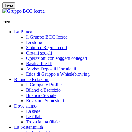
Invia
menu
La Banca
Il Gruppo BCC Iccrea
La storia
Statuto e Regolamenti
Organi sociali
Operazioni con soggetti collegati
Basilea II e III
Avviso Depositi Dormienti
Etica di Gruppo e Whistleblowing
Bilanci e Relazioni
Il Company Profile
Bilanci d'Esercizio
Bilancio Sociale
Relazioni Semestrali
Dove siamo
La sede
Le filiali
Trova la tua filiale
La Sostenibilità