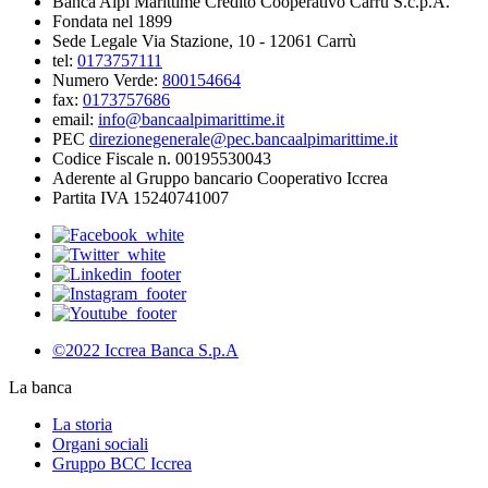
Banca Alpi Marittime Credito Cooperativo Carrù S.c.p.A.
Fondata nel 1899
Sede Legale Via Stazione, 10 - 12061 Carrù
tel:
0173757111
Numero Verde:
800154664
fax:
0173757686
email:
info@bancaalpimarittime.it
PEC
direzionegenerale@pec.bancaalpimarittime.it
Codice Fiscale n. 00195530043
Aderente al Gruppo bancario Cooperativo Iccrea
Partita IVA 15240741007
©2022 Iccrea Banca S.p.A
La banca
La storia
Organi sociali
Gruppo BCC Iccrea