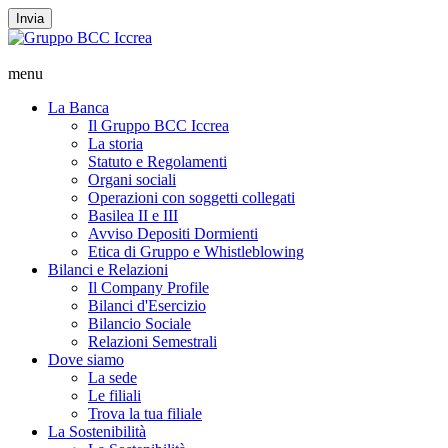
Invia
menu
La Banca
Il Gruppo BCC Iccrea
La storia
Statuto e Regolamenti
Organi sociali
Operazioni con soggetti collegati
Basilea II e III
Avviso Depositi Dormienti
Etica di Gruppo e Whistleblowing
Bilanci e Relazioni
Il Company Profile
Bilanci d'Esercizio
Bilancio Sociale
Relazioni Semestrali
Dove siamo
La sede
Le filiali
Trova la tua filiale
La Sostenibilità