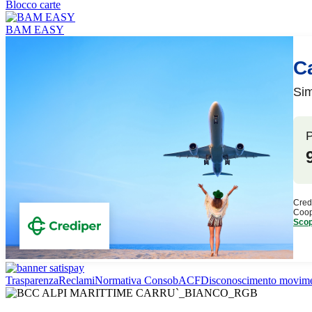
Blocco carte
BAM EASY
Trasparenza
Reclami
Normativa Consob
ACF
Disconoscimento movime