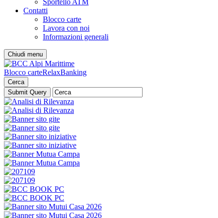
Sportello ATM
Contatti
Blocco carte
Lavora con noi
Informazioni generali
Chiudi menu
Blocco carte
RelaxBanking
Cerca