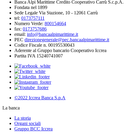
Banca Alpi Marittime Credito Cooperativo Carrù S.c.p.A.
Fondata nel 1899
Sede Legale Via Stazione, 10 - 12061 Carrù
tel:
0173757111
Numero Verde:
800154664
fax:
0173757686
email:
info@bancaalpimarittime.it
PEC
direzionegenerale@pec.bancaalpimarittime.it
Codice Fiscale n. 00195530043
Aderente al Gruppo bancario Cooperativo Iccrea
Partita IVA 15240741007
©2022 Iccrea Banca S.p.A
La banca
La storia
Organi sociali
Gruppo BCC Iccrea