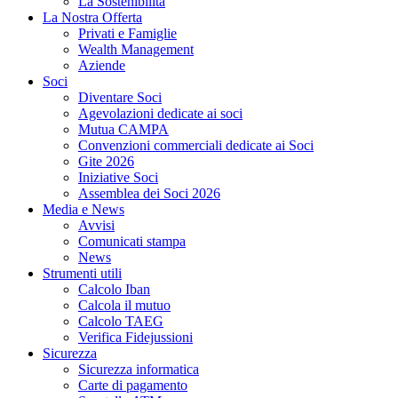
La Sostenibilità
La Nostra Offerta
Privati e Famiglie
Wealth Management
Aziende
Soci
Diventare Soci
Agevolazioni dedicate ai soci
Mutua CAMPA
Convenzioni commerciali dedicate ai Soci
Gite 2026
Iniziative Soci
Assemblea dei Soci 2026
Media e News
Avvisi
Comunicati stampa
News
Strumenti utili
Calcolo Iban
Calcola il mutuo
Calcolo TAEG
Verifica Fidejussioni
Sicurezza
Sicurezza informatica
Carte di pagamento