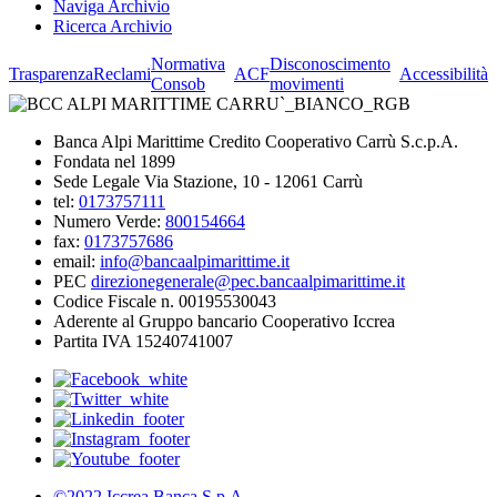
Naviga Archivio
Ricerca Archivio
Normativa
Disconoscimento
Trasparenza
Reclami
ACF
Accessibilità
Consob
movimenti
Banca Alpi Marittime Credito Cooperativo Carrù S.c.p.A.
Fondata nel 1899
Sede Legale Via Stazione, 10 - 12061 Carrù
tel:
0173757111
Numero Verde:
800154664
fax:
0173757686
email:
info@bancaalpimarittime.it
PEC
direzionegenerale@pec.bancaalpimarittime.it
Codice Fiscale n. 00195530043
Aderente al Gruppo bancario Cooperativo Iccrea
Partita IVA 15240741007
©2022 Iccrea Banca S.p.A