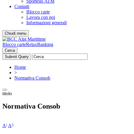
Sportello ATM
Contatti
Blocco carte
Lavora con noi
Informazioni generali
Chiudi menu
Blocco carte
RelaxBanking
Cerca
Home
>
Normativa Consob
titolo
Normativa Consob
-
+
A
A