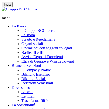
Invia
menu
La Banca
Il Gruppo BCC Iccrea
La storia
Statuto e Regolamenti
Organi sociali
Operazioni con soggetti collegati
Basilea II e III
Avviso Depositi Dormienti
Etica di Gruppo e Whistleblowing
Bilanci e Relazioni
Il Company Profile
Bilanci d'Esercizio
Bilancio Sociale
Relazioni Semestrali
Dove siamo
La sede
Le filiali
Trova la tua filiale
La Sostenibilità