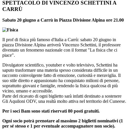
SPETTACOLO DI VINCENZO SCHETTINI A
CARRÙ
Sabato 20 giugno a Carrù in Piazza Divisione Alpina ore 21.00
Il prof di fisica più famoso d'Italia a Carrù: sabato 20 giugno in
piazza Divisione Alpina arriverà Vincenzo Schettini, il professore
diventato un fenomeno nazionale con il format "La fisica che ci
piace".
Divulgatore scientifico, youtuber e volto televisivo, Schettini ha
saputo trasformare una materia spesso considerata difficile in un
racconto coinvolgente fatto di emozione, curiosità e meraviglia. Il
suo stile diretto e appassionato ha conquistato milioni di persone,
soprattutto giovani e famiglie, rendendo la fisica qualcosa di più
vicino, umano e accessibile.
Parte del ricavato di ogni biglietto sarà infatti destinato a sostenere
Gli Aquiloni ODV, una realtà molto attiva nel territorio del Cuneese.
Per i soci Bam sono stati riservati 80 posti gratuiti.
Ogni socio potrà prenotare al massimo 2 biglietti nominativi (1
per sé stesso e 1 per eventuale accompagnatore non socio).