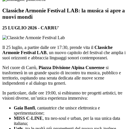
Classiche Armonie Festival LAB: la musica si apre a
nuovi mondi
25 LUGLIO 2026 - CARRU'
Il 25 luglio, a partire dalle ore 17:30, prende vita il
Classiche
Armonie Festival LAB
, un nuovo capitolo del festival che amplia i
suoi orizzonti e abbraccia linguaggi sonori contemporanei.
Nel cuore di Carrù,
Piazza Divisione Alpina Cuneense
si
trasformerà in un grande spazio di incontro tra musica, pubblico e
territorio, ospitando una serata dedicata alle nuove scene
indipendenti e al dialogo tra generi.
In particolare, dalle ore 19:00, si esibiranno tre progetti artistici, tre
visioni diverse, un’unica esperienza immersiva:
Gaia Banfi
, cantautrice che unisce elettronica e
sperimentazione;
MISS C-LINE
, tra neo-soul e urban, per la sua unica data
italiana;
Ugly
, tra le realtà più promettenti del nuovo rock inglese,