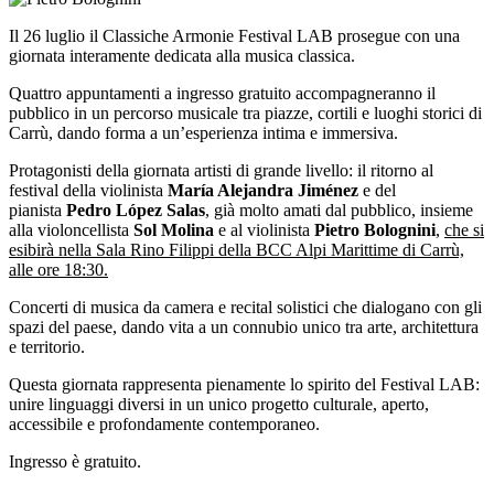
Il 26 luglio il Classiche Armonie Festival LAB prosegue con una
giornata interamente dedicata alla musica classica.
Quattro appuntamenti a ingresso gratuito accompagneranno il
pubblico in un percorso musicale tra piazze, cortili e luoghi storici di
Carrù, dando forma a un’esperienza intima e immersiva.
Protagonisti della giornata artisti di grande livello: il ritorno al
festival della violinista
María Alejandra Jiménez
e del
pianista
Pedro López Salas
, già molto amati dal pubblico, insieme
alla violoncellista
Sol Molina
e al violinista
Pietro Bolognini
,
che si
esibirà nella Sala Rino Filippi della BCC Alpi Marittime di Carrù,
alle ore 18:30.
Concerti di musica da camera e recital solistici che dialogano con gli
spazi del paese, dando vita a un connubio unico tra arte, architettura
e territorio.
Questa giornata rappresenta pienamente lo spirito del Festival LAB:
unire linguaggi diversi in un unico progetto culturale, aperto,
accessibile e profondamente contemporaneo.
Ingresso è gratuito.