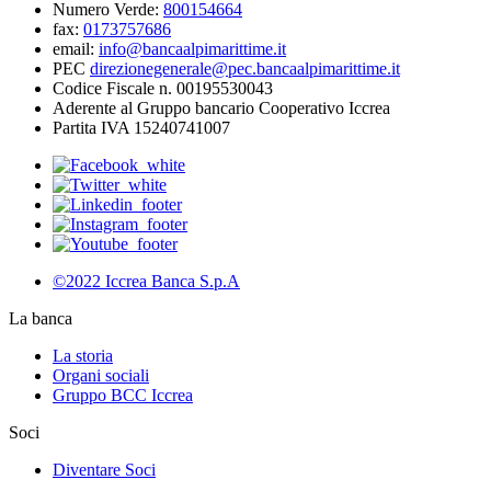
Numero Verde:
800154664
fax:
0173757686
email:
info@bancaalpimarittime.it
PEC
direzionegenerale@pec.bancaalpimarittime.it
Codice Fiscale n. 00195530043
Aderente al Gruppo bancario Cooperativo Iccrea
Partita IVA 15240741007
©2022 Iccrea Banca S.p.A
La banca
La storia
Organi sociali
Gruppo BCC Iccrea
Soci
Diventare Soci