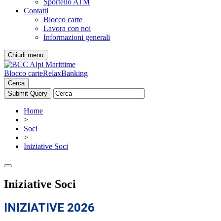
Sportello ATM
Contatti
Blocco carte
Lavora con noi
Informazioni generali
Chiudi menu
Blocco carte
RelaxBanking
Cerca
Home
>
Soci
>
Iniziative Soci
Iniziative Soci
INIZIATIVE 2026