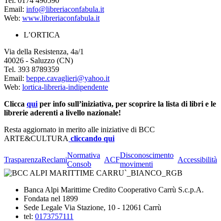
Tel: 0174 490590
Email:
info@libreriaconfabula.it
Web:
www.libreriaconfabula.it
L’ORTICA
Via della Resistenza, 4a/1
40026 - Saluzzo (CN)
Tel. 393 8789359
Email:
beppe.cavaglieri@yahoo.it
Web:
lortica-libreria-indipendente
Clicca
qui
per info sull’iniziativa, per scoprire la lista di libri e le
librerie aderenti a livello nazionale!
Resta aggiornato in merito alle iniziative di BCC
ARTE&CULTURA
cliccando qu
i
Normativa
Disconoscimento
Trasparenza
Reclami
ACF
Accessibilità
Consob
movimenti
Banca Alpi Marittime Credito Cooperativo Carrù S.c.p.A.
Fondata nel 1899
Sede Legale Via Stazione, 10 - 12061 Carrù
tel:
0173757111