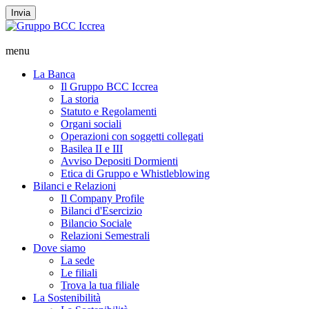
Invia
menu
La Banca
Il Gruppo BCC Iccrea
La storia
Statuto e Regolamenti
Organi sociali
Operazioni con soggetti collegati
Basilea II e III
Avviso Depositi Dormienti
Etica di Gruppo e Whistleblowing
Bilanci e Relazioni
Il Company Profile
Bilanci d'Esercizio
Bilancio Sociale
Relazioni Semestrali
Dove siamo
La sede
Le filiali
Trova la tua filiale
La Sostenibilità