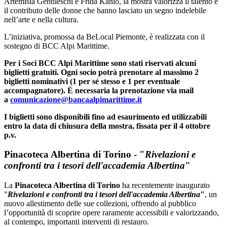
Artemisia Gentileschi e Frida Kahlo, la mostra valorizza il talento e
il contributo delle donne che hanno lasciato un segno indelebile
nell’arte e nella cultura.
L’iniziativa, promossa da BeLocal Piemonte, è realizzata con il
sostegno di BCC Alpi Marittime.
Per i Soci BCC Alpi Marittime sono stati riservati alcuni
biglietti gratuiti. Ogni socio potrà prenotare al massimo 2
biglietti nominativi (1 per sé stesso e 1 per eventuale
accompagnatore). È necessaria la prenotazione via mail
a
comunicazione@bancaalpimarittime.it
I biglietti sono disponibili fino ad esaurimento ed utilizzabili
entro la data di chiusura della mostra, fissata per il 4 ottobre
p.v.
Pinacoteca Albertina di Torino -
"
Rivelazioni e
confronti tra i tesori dell'accademia Albertina
"
La
Pinacoteca Albertina di Torino
ha recentemente inaugurato
"
Rivelazioni e confronti tra i tesori dell'accademia Albertina
"
, un
nuovo allestimento delle sue collezioni, offrendo al pubblico
l’opportunità di scoprire opere raramente accessibili e valorizzando,
al contempo, importanti interventi di restauro.