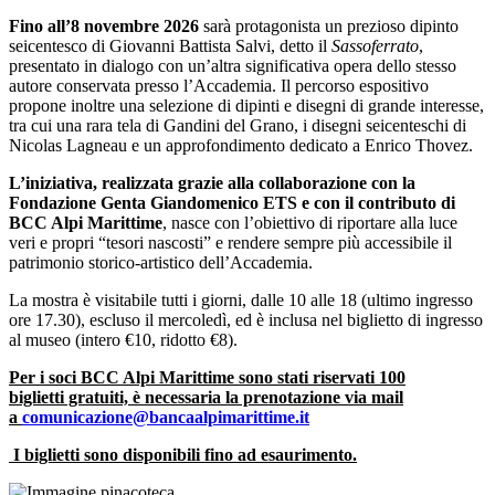
Fino all’8 novembre 2026
sarà protagonista un prezioso dipinto
seicentesco di Giovanni Battista Salvi, detto il
Sassoferrato
,
presentato in dialogo con un’altra significativa opera dello stesso
autore conservata presso l’Accademia. Il percorso espositivo
propone inoltre una selezione di dipinti e disegni di grande interesse,
tra cui una rara tela di Gandini del Grano, i disegni seicenteschi di
Nicolas Lagneau e un approfondimento dedicato a Enrico Thovez.
L’iniziativa, realizzata grazie alla collaborazione con la
Fondazione Genta Giandomenico ETS e con il contributo di
BCC Alpi Marittime
, nasce con l’obiettivo di riportare alla luce
veri e propri “tesori nascosti” e rendere sempre più accessibile il
patrimonio storico-artistico dell’Accademia.
La mostra è visitabile tutti i giorni, dalle 10 alle 18 (ultimo ingresso
ore 17.30), escluso il mercoledì, ed è inclusa nel biglietto di ingresso
al museo (intero €10, ridotto €8).
Per i soci BCC Alpi Marittime sono stati riservati 100
biglietti gratuiti, è necessaria la prenotazione via mail
a
comunicazione@bancaalpimarittime.it
I biglietti sono disponibili fino ad esaurimento.