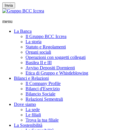
Invia
menu
La Banca
Il Gruppo BCC Iccrea
La storia
Statuto e Regolamenti
Organi sociali
Operazioni con soggetti collegati
Basilea II e III
Avviso Depositi Dormienti
Etica di Gruppo e Whistleblowing
Bilanci e Relazioni
Il Company Profile
Bilanci d'Esercizio
Bilancio Sociale
Relazioni Semestrali
Dove siamo
La sede
Le filiali
Trova la tua filiale
La Sostenibilità