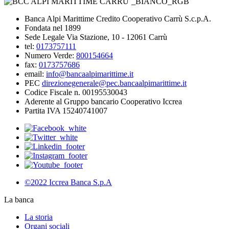
Banca Alpi Marittime Credito Cooperativo Carrù S.c.p.A.
Fondata nel 1899
Sede Legale Via Stazione, 10 - 12061 Carrù
tel:
0173757111
Numero Verde:
800154664
fax:
0173757686
email:
info@bancaalpimarittime.it
PEC
direzionegenerale@pec.bancaalpimarittime.it
Codice Fiscale n. 00195530043
Aderente al Gruppo bancario Cooperativo Iccrea
Partita IVA 15240741007
©2022 Iccrea Banca S.p.A
La banca
La storia
Organi sociali