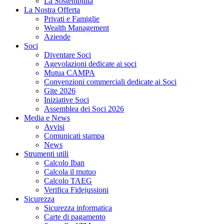
La Sostenibilità
La Nostra Offerta
Privati e Famiglie
Wealth Management
Aziende
Soci
Diventare Soci
Agevolazioni dedicate ai soci
Mutua CAMPA
Convenzioni commerciali dedicate ai Soci
Gite 2026
Iniziative Soci
Assemblea dei Soci 2026
Media e News
Avvisi
Comunicati stampa
News
Strumenti utili
Calcolo Iban
Calcola il mutuo
Calcolo TAEG
Verifica Fidejussioni
Sicurezza
Sicurezza informatica
Carte di pagamento