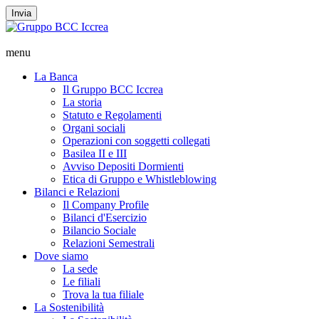
Invia
menu
La Banca
Il Gruppo BCC Iccrea
La storia
Statuto e Regolamenti
Organi sociali
Operazioni con soggetti collegati
Basilea II e III
Avviso Depositi Dormienti
Etica di Gruppo e Whistleblowing
Bilanci e Relazioni
Il Company Profile
Bilanci d'Esercizio
Bilancio Sociale
Relazioni Semestrali
Dove siamo
La sede
Le filiali
Trova la tua filiale
La Sostenibilità