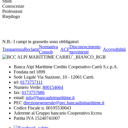
Studi
Conoscenze
Professioni
Riepilogo
N.B.: I campi in grassetto sono obbligatori
Normativa
Disconoscimento
Trasparenza
Reclami
ACF
Accessibilità
Consob
movimenti
Banca Alpi Marittime Credito Cooperativo Carrù S.c.p.A.
Fondata nel 1899
Sede Legale Via Stazione, 10 - 12061 Carrù
tel:
0173757111
Numero Verde:
800154664
fax:
0173757686
email:
info@bancaalpimarittime.it
PEC
direzionegenerale@pec.bancaalpimarittime.it
Codice Fiscale n. 00195530043
Aderente al Gruppo bancario Cooperativo Iccrea
Partita IVA 15240741007