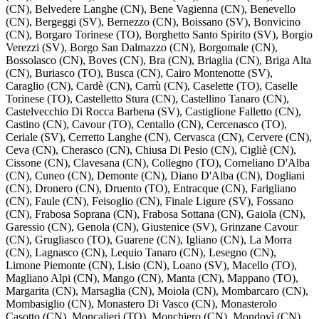
(CN), Belvedere Langhe (CN), Bene Vagienna (CN), Benevello
(CN), Bergeggi (SV), Bernezzo (CN), Boissano (SV), Bonvicino
(CN), Borgaro Torinese (TO), Borghetto Santo Spirito (SV), Borgio
Verezzi (SV), Borgo San Dalmazzo (CN), Borgomale (CN),
Bossolasco (CN), Boves (CN), Bra (CN), Briaglia (CN), Briga Alta
(CN), Buriasco (TO), Busca (CN), Cairo Montenotte (SV),
Caraglio (CN), Cardè (CN), Carrù (CN), Caselette (TO), Caselle
Torinese (TO), Castelletto Stura (CN), Castellino Tanaro (CN),
Castelvecchio Di Rocca Barbena (SV), Castiglione Falletto (CN),
Castino (CN), Cavour (TO), Centallo (CN), Cercenasco (TO),
Ceriale (SV), Cerretto Langhe (CN), Cervasca (CN), Cervere (CN),
Ceva (CN), Cherasco (CN), Chiusa Di Pesio (CN), Cigliè (CN),
Cissone (CN), Clavesana (CN), Collegno (TO), Corneliano D'Alba
(CN), Cuneo (CN), Demonte (CN), Diano D'Alba (CN), Dogliani
(CN), Dronero (CN), Druento (TO), Entracque (CN), Farigliano
(CN), Faule (CN), Feisoglio (CN), Finale Ligure (SV), Fossano
(CN), Frabosa Soprana (CN), Frabosa Sottana (CN), Gaiola (CN),
Garessio (CN), Genola (CN), Giustenice (SV), Grinzane Cavour
(CN), Grugliasco (TO), Guarene (CN), Igliano (CN), La Morra
(CN), Lagnasco (CN), Lequio Tanaro (CN), Lesegno (CN),
Limone Piemonte (CN), Lisio (CN), Loano (SV), Macello (TO),
Magliano Alpi (CN), Mango (CN), Manta (CN), Mappano (TO),
Margarita (CN), Marsaglia (CN), Moiola (CN), Mombarcaro (CN),
Mombasiglio (CN), Monastero Di Vasco (CN), Monasterolo
Casotto (CN), Moncalieri (TO), Monchiero (CN), Mondovì (CN),