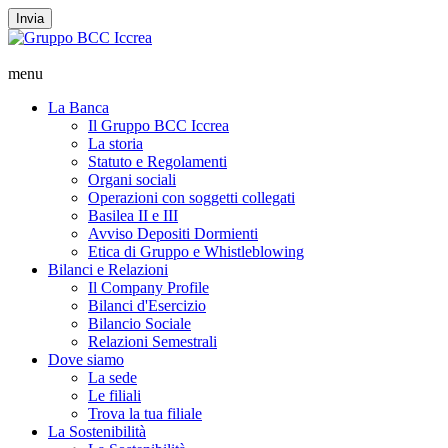
Invia
menu
La Banca
Il Gruppo BCC Iccrea
La storia
Statuto e Regolamenti
Organi sociali
Operazioni con soggetti collegati
Basilea II e III
Avviso Depositi Dormienti
Etica di Gruppo e Whistleblowing
Bilanci e Relazioni
Il Company Profile
Bilanci d'Esercizio
Bilancio Sociale
Relazioni Semestrali
Dove siamo
La sede
Le filiali
Trova la tua filiale
La Sostenibilità