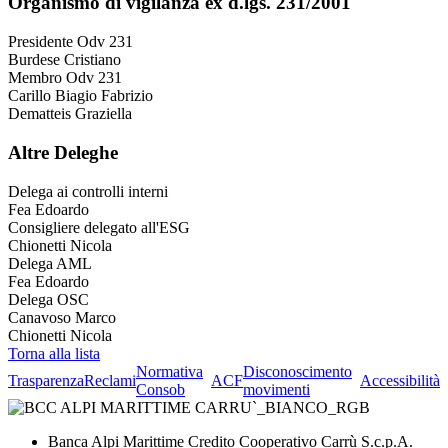
Organismo di vigilanza ex d.lgs. 231/2001
Presidente Odv 231
Burdese Cristiano
Membro Odv 231
Carillo Biagio Fabrizio
Dematteis Graziella
Altre Deleghe
Delega ai controlli interni
Fea Edoardo
Consigliere delegato all'ESG
Chionetti Nicola
Delega AML
Fea Edoardo
Delega OSC
Canavoso Marco
Chionetti Nicola
Torna alla lista
Normativa
Disconoscimento
Trasparenza
Reclami
ACF
Accessibilità
Consob
movimenti
Banca Alpi Marittime Credito Cooperativo Carrù S.c.p.A.