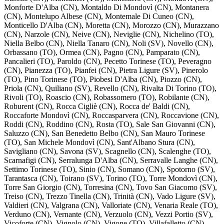
Monforte D'Alba (CN), Montaldo Di Mondovì (CN), Montanera
(CN), Montelupo Albese (CN), Montemale Di Cuneo (CN),
Monticello D'Alba (CN), Moretta (CN), Morozzo (CN), Murazzano
(CN), Narzole (CN), Neive (CN), Neviglie (CN), Nichelino (TO),
Niella Belbo (CN), Niella Tanaro (CN), Noli (SV), Novello (CN),
Orbassano (TO), Ormea (CN), Pagno (CN), Pamparato (CN),
Pancalieri (TO), Paroldo (CN), Pecetto Torinese (TO), Peveragno
(CN), Pianezza (TO), Pianfei (CN), Pietra Ligure (SV), Pinerolo
(TO), Pino Torinese (TO), Piobesi D'Alba (CN), Piozzo (CN),
Priola (CN), Quiliano (SV), Revello (CN), Rivalta Di Torino (TO),
Rivoli (TO), Roascio (CN), Robassomero (TO), Robilante (CN),
Roburent (CN), Rocca Cigliè (CN), Rocca de' Baldi (CN),
Roccaforte Mondovì (CN), Roccasparvera (CN), Roccavione (CN),
Roddi (CN), Roddino (CN), Rosta (TO), Sale San Giovanni (CN),
Saluzzo (CN), San Benedetto Belbo (CN), San Mauro Torinese
(TO), San Michele Mondovì (CN), Sant'Albano Stura (CN),
Savigliano (CN), Savona (SV), Scagnello (CN), Scalenghe (TO),
Scarnafigi (CN), Serralunga D'Alba (CN), Serravalle Langhe (CN),
Settimo Torinese (TO), Sinio (CN), Somano (CN), Spotorno (SV),
Tarantasca (CN), Toirano (SV), Torino (TO), Torre Mondovì (CN),
Torre San Giorgio (CN), Torresina (CN), Tovo San Giacomo (SV),
Treiso (CN), Trezzo Tinella (CN), Trinità (CN), Vado Ligure (SV),
Valdieri (CN), Valgrana (CN), Valloriate (CN), Venaria Reale (TO),
Verduno (CN), Vernante (CN), Verzuolo (CN), Vezzi Portio (SV),
Vicoforte (CN), Vignolo (CN), Vigone (TO), Villafalletto (CN),