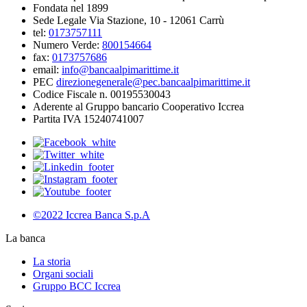
Fondata nel 1899
Sede Legale Via Stazione, 10 - 12061 Carrù
tel:
0173757111
Numero Verde:
800154664
fax:
0173757686
email:
info@bancaalpimarittime.it
PEC
direzionegenerale@pec.bancaalpimarittime.it
Codice Fiscale n. 00195530043
Aderente al Gruppo bancario Cooperativo Iccrea
Partita IVA 15240741007
©2022 Iccrea Banca S.p.A
La banca
La storia
Organi sociali
Gruppo BCC Iccrea