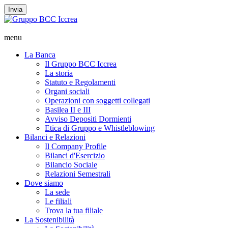
Invia
menu
La Banca
Il Gruppo BCC Iccrea
La storia
Statuto e Regolamenti
Organi sociali
Operazioni con soggetti collegati
Basilea II e III
Avviso Depositi Dormienti
Etica di Gruppo e Whistleblowing
Bilanci e Relazioni
Il Company Profile
Bilanci d'Esercizio
Bilancio Sociale
Relazioni Semestrali
Dove siamo
La sede
Le filiali
Trova la tua filiale
La Sostenibilità