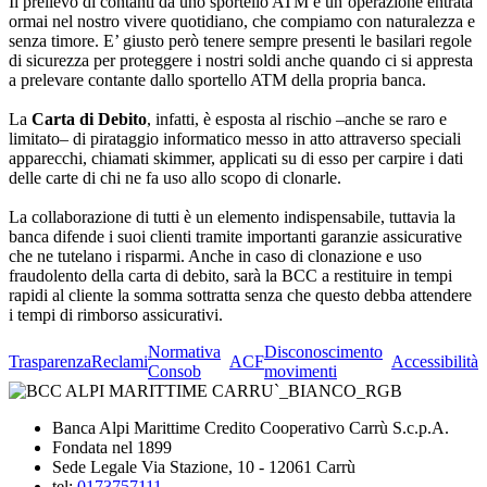
Il prelievo di contanti da uno sportello ATM è un’operazione entrata
ormai nel nostro vivere quotidiano, che compiamo con naturalezza e
senza timore. E’ giusto però tenere sempre presenti le basilari regole
di sicurezza per proteggere i nostri soldi anche quando ci si appresta
a prelevare contante dallo sportello ATM della propria banca.
La
Carta di Debito
, infatti, è esposta al rischio –anche se raro e
limitato– di pirataggio informatico messo in atto attraverso speciali
apparecchi, chiamati skimmer, applicati su di esso per carpire i dati
delle carte di chi ne fa uso allo scopo di clonarle.
La collaborazione di tutti è un elemento indispensabile, tuttavia la
banca difende i suoi clienti tramite importanti garanzie assicurative
che ne tutelano i risparmi. Anche in caso di clonazione e uso
fraudolento della carta di debito, sarà la BCC a restituire in tempi
rapidi al cliente la somma sottratta senza che questo debba attendere
i tempi di rimborso assicurativi.
Normativa
Disconoscimento
Trasparenza
Reclami
ACF
Accessibilità
Consob
movimenti
Banca Alpi Marittime Credito Cooperativo Carrù S.c.p.A.
Fondata nel 1899
Sede Legale Via Stazione, 10 - 12061 Carrù
tel:
0173757111