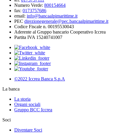
Numero Verde:
800154664
fax:
0173757686
email:
info@bancaalpimarittime.it
PEC
direzionegenerale@pec.bancaalpimarittime.it
Codice Fiscale n. 00195530043
Aderente al Gruppo bancario Cooperativo Iccrea
Partita IVA 15240741007
©2022 Iccrea Banca S.p.A
La banca
La storia
Organi sociali
Gruppo BCC Iccrea
Soci
Diventare Soci