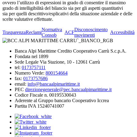
ovvero l’utilizzo di espressioni in grado di consentire il massimo
grado di intelligibilità del bilancio sia per gli aspetti quantitativi
sia per quelli descrittivo/esplicativi della situazione aziendale e delle
scelte valutative effettuate.
Normativa
Disconoscimento
Trasparenza
Reclami
ACF
Accessibilità
Consob
movimenti
Banca Alpi Marittime Credito Cooperativo Carrù S.c.p.A.
Fondata nel 1899
Sede Legale Via Stazione, 10 - 12061 Carrù
tel:
0173757111
Numero Verde:
800154664
fax:
0173757686
email:
info@bancaalpimarittime.it
PEC
direzionegenerale@pec.bancaalpimarittime.it
Codice Fiscale n. 00195530043
Aderente al Gruppo bancario Cooperativo Iccrea
Partita IVA 15240741007