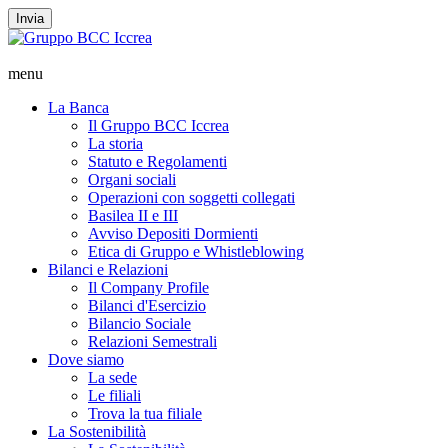
Invia
menu
La Banca
Il Gruppo BCC Iccrea
La storia
Statuto e Regolamenti
Organi sociali
Operazioni con soggetti collegati
Basilea II e III
Avviso Depositi Dormienti
Etica di Gruppo e Whistleblowing
Bilanci e Relazioni
Il Company Profile
Bilanci d'Esercizio
Bilancio Sociale
Relazioni Semestrali
Dove siamo
La sede
Le filiali
Trova la tua filiale
La Sostenibilità