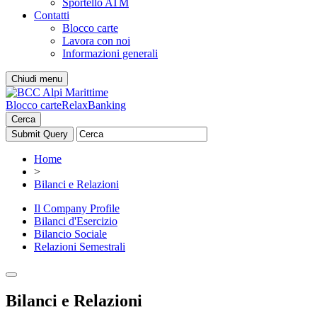
Sportello ATM
Contatti
Blocco carte
Lavora con noi
Informazioni generali
Chiudi menu
Blocco carte
RelaxBanking
Cerca
Home
>
Bilanci e Relazioni
Il Company Profile
Bilanci d'Esercizio
Bilancio Sociale
Relazioni Semestrali
Bilanci e Relazioni