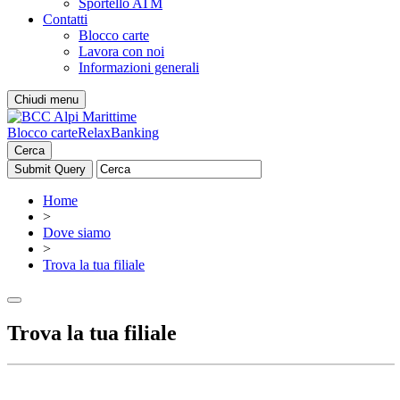
Sportello ATM
Contatti
Blocco carte
Lavora con noi
Informazioni generali
Chiudi menu
Blocco carte
RelaxBanking
Cerca
Home
>
Dove siamo
>
Trova la tua filiale
Trova la tua filiale