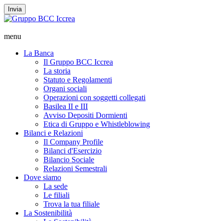
Invia
menu
La Banca
Il Gruppo BCC Iccrea
La storia
Statuto e Regolamenti
Organi sociali
Operazioni con soggetti collegati
Basilea II e III
Avviso Depositi Dormienti
Etica di Gruppo e Whistleblowing
Bilanci e Relazioni
Il Company Profile
Bilanci d'Esercizio
Bilancio Sociale
Relazioni Semestrali
Dove siamo
La sede
Le filiali
Trova la tua filiale
La Sostenibilità