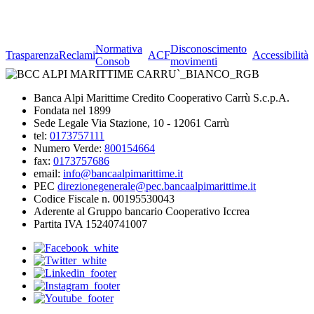
Normativa
Disconoscimento
Trasparenza
Reclami
ACF
Accessibilità
Consob
movimenti
Banca Alpi Marittime Credito Cooperativo Carrù S.c.p.A.
Fondata nel 1899
Sede Legale Via Stazione, 10 - 12061 Carrù
tel:
0173757111
Numero Verde:
800154664
fax:
0173757686
email:
info@bancaalpimarittime.it
PEC
direzionegenerale@pec.bancaalpimarittime.it
Codice Fiscale n. 00195530043
Aderente al Gruppo bancario Cooperativo Iccrea
Partita IVA 15240741007