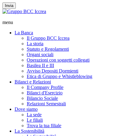
Invia
menu
La Banca
Il Gruppo BCC Iccrea
La storia
Statuto e Regolamenti
Organi sociali
Operazioni con soggetti collegati
Basilea II e III
Avviso Depositi Dormienti
Etica di Gruppo e Whistleblowing
Bilanci e Relazioni
Il Company Profile
Bilanci d'Esercizio
Bilancio Sociale
Relazioni Semestrali
Dove siamo
La sede
Le filiali
Trova la tua filiale
La Sostenibilità