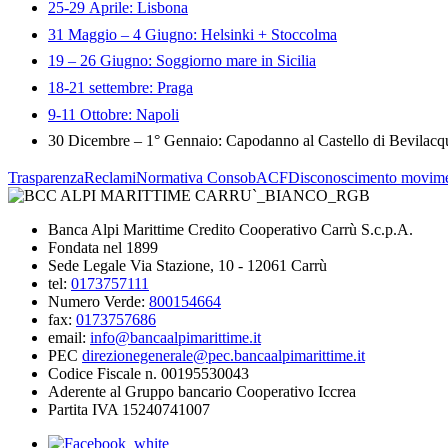
25-29 Aprile: Lisbona
31 Maggio – 4 Giugno: Helsinki + Stoccolma
19 – 26 Giugno: Soggiorno mare in Sicilia
18-21 settembre: Praga
9-11 Ottobre: Napoli
30 Dicembre – 1° Gennaio: Capodanno al Castello di Bevilacq
Trasparenza
Reclami
Normativa Consob
ACF
Disconoscimento movime
Banca Alpi Marittime Credito Cooperativo Carrù S.c.p.A.
Fondata nel 1899
Sede Legale Via Stazione, 10 - 12061 Carrù
tel:
0173757111
Numero Verde:
800154664
fax:
0173757686
email:
info@bancaalpimarittime.it
PEC
direzionegenerale@pec.bancaalpimarittime.it
Codice Fiscale n. 00195530043
Aderente al Gruppo bancario Cooperativo Iccrea
Partita IVA 15240741007