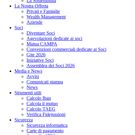
La Sostenibilità
La Nostra Offerta
Privati e Famiglie
Wealth Management
Aziende
Soci
Diventare Soci
Agevolazioni dedicate ai soci
Mutua CAMPA
Convenzioni commerciali dedicate ai Soci
Gite 2026
Iniziative Soci
Assemblea dei Soci 2026
Media e News
Avvisi
Comunicati stampa
News
Strumenti utili
Calcolo Iban
Calcola il mutuo
Calcolo TAEG
Verifica Fidejussioni
Sicurezza
Sicurezza informatica
Carte di pagamento