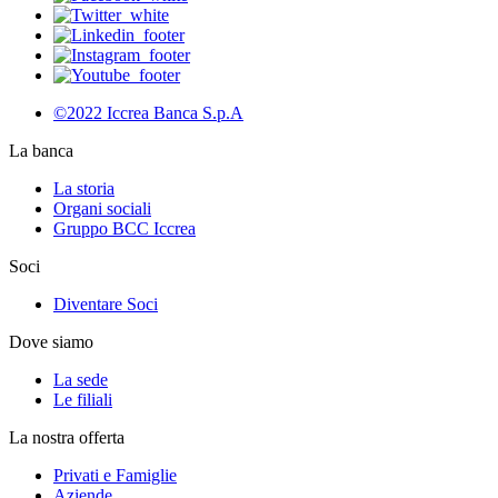
©2022 Iccrea Banca S.p.A
La banca
La storia
Organi sociali
Gruppo BCC Iccrea
Soci
Diventare Soci
Dove siamo
La sede
Le filiali
La nostra offerta
Privati e Famiglie
Aziende