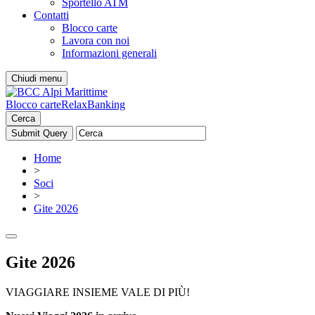
Sportello ATM
Contatti
Blocco carte
Lavora con noi
Informazioni generali
Chiudi menu
Blocco carte
RelaxBanking
Cerca
Home
>
Soci
>
Gite 2026
Gite 2026
VIAGGIARE INSIEME VALE DI PIÙ!