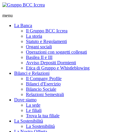
menu
La Banca
Il Gruppo BCC Iccrea
La storia
Statuto e Regolamenti
Organi sociali
Operazioni con soggetti collegati
Basilea II e III
Avviso Depositi Dormienti
Etica di Gruppo e Whistleblowing
Bilanci e Relazioni
Il Company Profile
Bilanci d'Esercizio
Bilancio Sociale
Relazioni Semestrali
Dove siamo
La sede
Le filiali
Trova la tua filiale
La Sostenibilità
La Sostenibilità
La Nostra Offerta