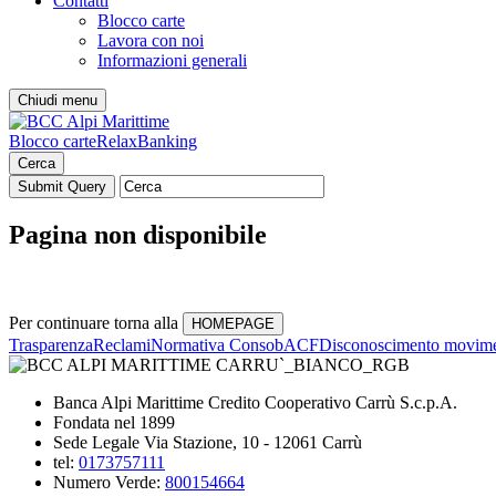
Contatti
Blocco carte
Lavora con noi
Informazioni generali
Chiudi menu
Blocco carte
RelaxBanking
Cerca
Pagina non disponibile
Per continuare torna alla
Trasparenza
Reclami
Normativa Consob
ACF
Disconoscimento movime
Banca Alpi Marittime Credito Cooperativo Carrù S.c.p.A.
Fondata nel 1899
Sede Legale Via Stazione, 10 - 12061 Carrù
tel:
0173757111
Numero Verde:
800154664