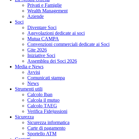
Privati e Famiglie
Wealth Management
Aziende
Soci
Diventare Soci
Agevolazioni dedicate ai soci
Mutua CAMPA
Convenzioni commerciali dedicate ai Soci
Gite 2026
Iniziative Soci
Assemblea dei Soci 2026
Media e News
Avvisi
Comunicati stampa
News
Strumenti utili
Calcolo Iban
Calcola il mutuo
Calcolo TAEG
Verifica Fidejussioni
Sicurezza
Sicurezza informatica
Carte di pagamento
Sportello ATM