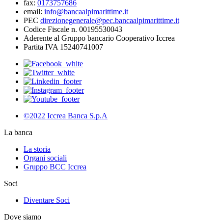
fax:
0173757686
email:
info@bancaalpimarittime.it
PEC
direzionegenerale@pec.bancaalpimarittime.it
Codice Fiscale n. 00195530043
Aderente al Gruppo bancario Cooperativo Iccrea
Partita IVA 15240741007
©2022 Iccrea Banca S.p.A
La banca
La storia
Organi sociali
Gruppo BCC Iccrea
Soci
Diventare Soci
Dove siamo