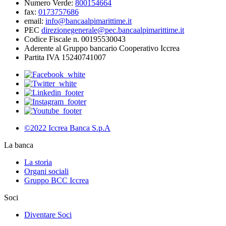
Numero Verde:
800154664
fax:
0173757686
email:
info@bancaalpimarittime.it
PEC
direzionegenerale@pec.bancaalpimarittime.it
Codice Fiscale n. 00195530043
Aderente al Gruppo bancario Cooperativo Iccrea
Partita IVA 15240741007
©2022 Iccrea Banca S.p.A
La banca
La storia
Organi sociali
Gruppo BCC Iccrea
Soci
Diventare Soci