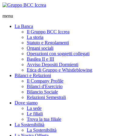
menu
La Banca
Il Gruppo BCC Iccrea
La storia
Statuto e Regolamenti
Organi sociali
Operazioni con soggetti collegati
Basilea II e III
Avviso Depositi Dormienti
Etica di Gruppo e Whistleblowing
Bilanci e Relazioni
Il Company Profile
Bilanci d'Esercizio
Bilancio Sociale
Relazioni Semestrali
Dove siamo
La sede
Le filiali
Trova la tua filiale
La Sostenibilità
La Sostenibilità
La Nostra Offerta